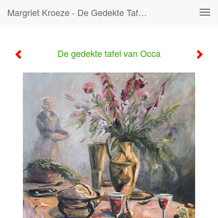
Margriet Kroeze - De Gedekte Tafel Van Occa
Tog
navi
De gedekte tafel van Occa