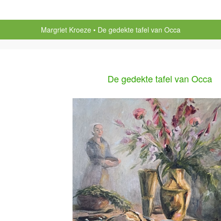
Margriet Kroeze
De gedekte tafel van Occa
De gedekte tafel van Occa