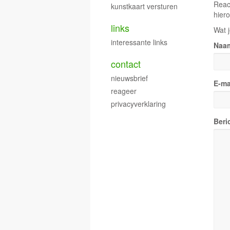
Reac
kunstkaart versturen
hiero
links
Wat j
interessante links
Naa
contact
nieuwsbrief
E-ma
reageer
privacyverklaring
Beri